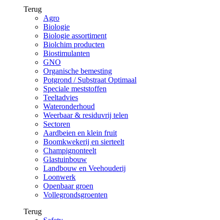
Terug
Agro
Biologie
Biologie assortiment
Biolchim producten
Biostimulanten
GNO
Organische bemesting
Potgrond / Substraat Optimaal
Speciale meststoffen
Teeltadvies
Wateronderhoud
Weerbaar & residuvrij telen
Sectoren
Aardbeien en klein fruit
Boomkwekerij en sierteelt
Champignonteelt
Glastuinbouw
Landbouw en Veehouderij
Loonwerk
Openbaar groen
Vollegrondsgroenten
Terug