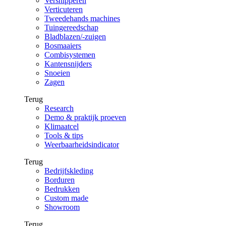
Versnipperen
Verticuteren
Tweedehands machines
Tuingereedschap
Bladblazen/-zuigen
Bosmaaiers
Combisystemen
Kantensnijders
Snoeien
Zagen
Terug
Research
Demo & praktijk proeven
Klimaatcel
Tools & tips
Weerbaarheidsindicator
Terug
Bedrijfskleding
Borduren
Bedrukken
Custom made
Showroom
Terug