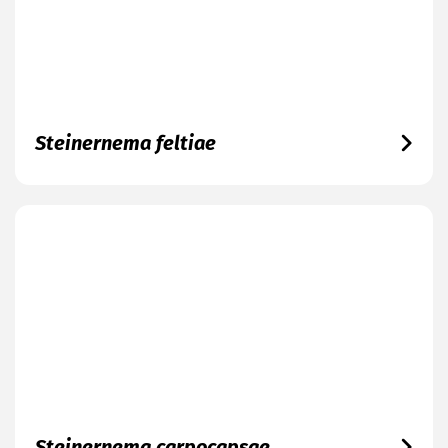
Steinernema feltiae
Steinernema carpocapsae