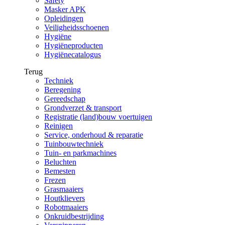
Safety
Masker APK
Opleidingen
Veiligheidsschoenen
Hygiëne
Hygiëneproducten
Hygiënecatalogus
Terug
Techniek
Beregening
Gereedschap
Grondverzet & transport
Registratie (land)bouw voertuigen
Reinigen
Service, onderhoud & reparatie
Tuinbouwtechniek
Tuin- en parkmachines
Beluchten
Bemesten
Frezen
Grasmaaiers
Houtklievers
Robotmaaiers
Onkruidbestrijding