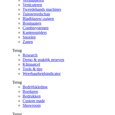
Versnipperen
Verticuteren
Tweedehands machines
Tuingereedschap
Bladblazen/-zuigen
Bosmaaiers
Combisystemen
Kantensnijders
Snoeien
Zagen
Terug
Research
Demo & praktijk proeven
Klimaatcel
Tools & tips
Weerbaarheidsindicator
Terug
Bedrijfskleding
Borduren
Bedrukken
Custom made
Showroom
Terug