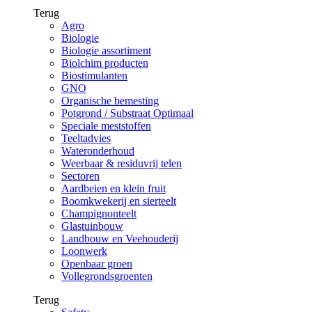
Terug
Agro
Biologie
Biologie assortiment
Biolchim producten
Biostimulanten
GNO
Organische bemesting
Potgrond / Substraat Optimaal
Speciale meststoffen
Teeltadvies
Wateronderhoud
Weerbaar & residuvrij telen
Sectoren
Aardbeien en klein fruit
Boomkwekerij en sierteelt
Champignonteelt
Glastuinbouw
Landbouw en Veehouderij
Loonwerk
Openbaar groen
Vollegrondsgroenten
Terug