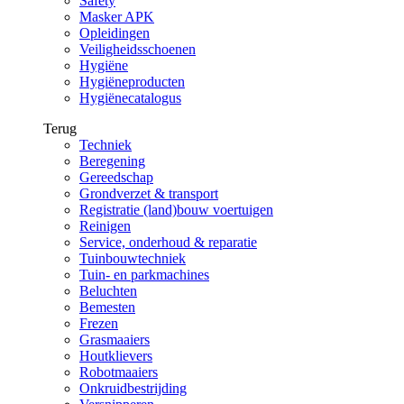
Safety
Masker APK
Opleidingen
Veiligheidsschoenen
Hygiëne
Hygiëneproducten
Hygiënecatalogus
Terug
Techniek
Beregening
Gereedschap
Grondverzet & transport
Registratie (land)bouw voertuigen
Reinigen
Service, onderhoud & reparatie
Tuinbouwtechniek
Tuin- en parkmachines
Beluchten
Bemesten
Frezen
Grasmaaiers
Houtklievers
Robotmaaiers
Onkruidbestrijding