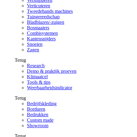
Versnipperen
Verticuteren
Tweedehands machines
Tuingereedschap
Bladblazen/-zuigen
Bosmaaiers
Combisystemen
Kantensnijders
Snoeien
Zagen
Terug
Research
Demo & praktijk proeven
Klimaatcel
Tools & tips
Weerbaarheidsindicator
Terug
Bedrijfskleding
Borduren
Bedrukken
Custom made
Showroom
Terug