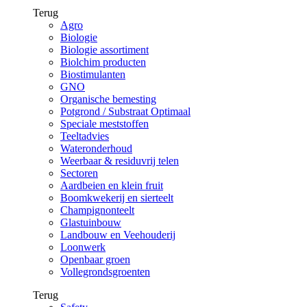
Terug
Agro
Biologie
Biologie assortiment
Biolchim producten
Biostimulanten
GNO
Organische bemesting
Potgrond / Substraat Optimaal
Speciale meststoffen
Teeltadvies
Wateronderhoud
Weerbaar & residuvrij telen
Sectoren
Aardbeien en klein fruit
Boomkwekerij en sierteelt
Champignonteelt
Glastuinbouw
Landbouw en Veehouderij
Loonwerk
Openbaar groen
Vollegrondsgroenten
Terug