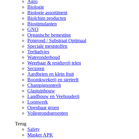
Agro
Biologie
Biologie assortiment
Biolchim producten
Biostimulanten
GNO
Organische bemesting
Potgrond / Substraat Optimaal
Speciale meststoffen
Teeltadvies
Wateronderhoud
Weerbaar & residuvrij telen
Sectoren
Aardbeien en klein fruit
Boomkwekerij en sierteelt
Champignonteelt
Glastuinbouw
Landbouw en Veehouderij
Loonwerk
Openbaar groen
Vollegrondsgroenten
Terug
Safety
Masker APK