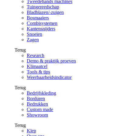
Tweedehands machines
Tuingereedschap
Bladblazen/-zuigen
Bosmaaiers
Combisystemen
Kantensnijders
Snoeien
Zagen
Terug
Research
Demo & praktijk proeven
Klimaatcel
Tools & tips
Weerbaarheidsindicator
Terug
Bedrijfskleding
Borduren
Bedrukken
Custom made
Showroom
Terug
Klep