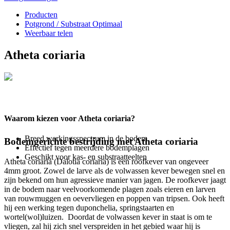
Producten
Potgrond / Substraat Optimaal
Weerbaar telen
Atheta coriaria
Waarom kiezen voor Atheta coriaria?
Breed werkingsspectrum in de bodem
Bodemgerichte bestrijding met Atheta coriaria
Effectief tegen meerdere bodemplagen
Geschikt voor kas- en substraatteelten
Atheta
coriaria (Dalotia coriaria)
is een roofkever van ongeveer
4mm groot. Zowel de larve als de volwassen kever bewegen snel en
zijn bekend om hun agressieve manier van jagen. De roofkever jaagt
in de bodem naar veelvoorkomende plagen zoals eieren en larven
van rouwmuggen en oevervliegen en poppen van tripsen. Ook heeft
hij een werking tegen duponchelia, springstaarten en
wortel(wol)luizen. Doordat de volwassen kever in staat is om te
vliegen, zal hij zich snel verspreiden in het gebied waar hij is