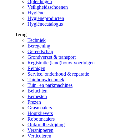
Opleidingen
Veiligheidsschoenen
Hygiëne
Hygiëneproducten
Hygiënecatalogus
Terug
Techniek
Beregening
Gereedschap
Grondverzet & transport
Registratie (land)bouw voertuigen
Reinigen
Service, onderhoud & reparatie
Tuinbouwtechniek
Tuin- en parkmachines
Beluchten
Bemesten
Frezen
Grasmaaiers
Houtklievers
Robotmaaiers
Onkruidbestrijding
Versnipperen
Verticuteren