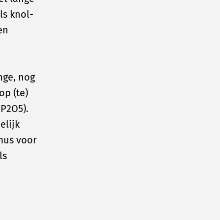
ls knol-
en
nge, nog
op (te)
 P2O5).
elijk
mus voor
ls