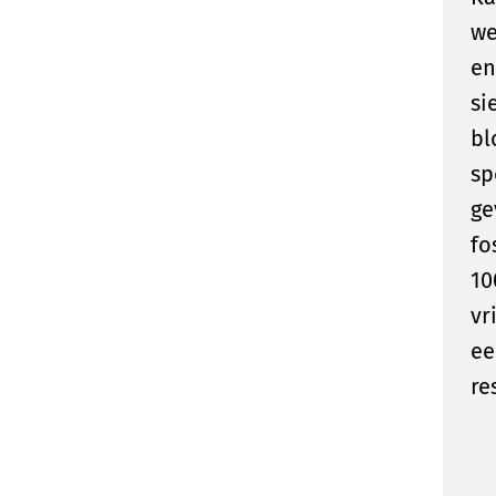
we
en
si
bl
sp
ge
fo
10
vr
ee
re