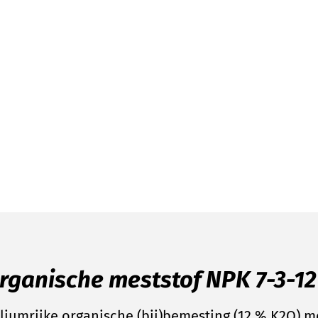
rganische meststof NPK 7-3-12
liumrijke organische (bij)bemesting (12 % K2O) m