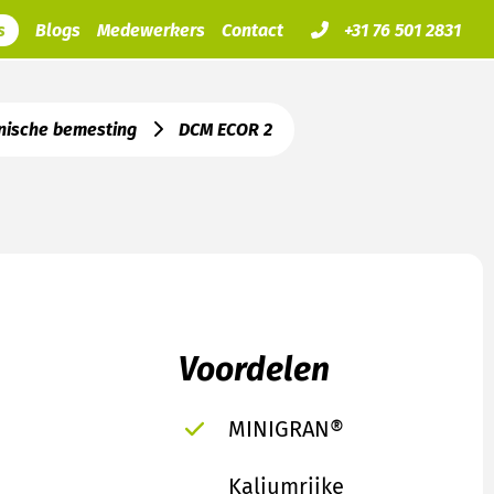
s
Blogs
Medewerkers
Contact
+31 76 501 2831
nische bemesting
DCM ECOR 2
Voordelen
MINIGRAN®
Kaliumrijke