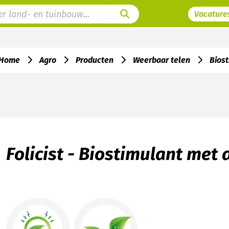
Vacature
Home
Agro
Producten
Weerbaar telen
Bios
Folicist - Biostimulant met 