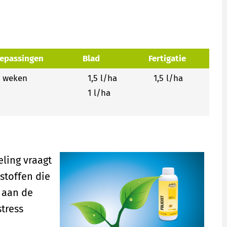
oepassingen
Blad
Fertigatie
2 weken
1,5 l/ha
1,5 l/ha
1 l/ha
ling vraagt
stoffen die
t aan de
stress