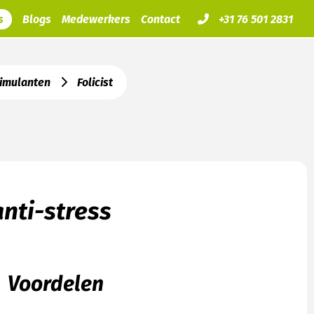
s
Blogs
Medewerkers
Contact
+31 76 501 2831
timulanten
Folicist
anti-stress
Voordelen