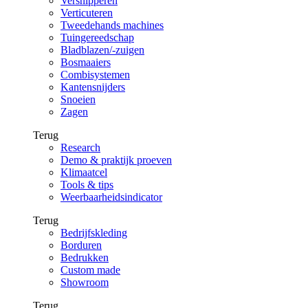
Versnipperen
Verticuteren
Tweedehands machines
Tuingereedschap
Bladblazen/-zuigen
Bosmaaiers
Combisystemen
Kantensnijders
Snoeien
Zagen
Terug
Research
Demo & praktijk proeven
Klimaatcel
Tools & tips
Weerbaarheidsindicator
Terug
Bedrijfskleding
Borduren
Bedrukken
Custom made
Showroom
Terug