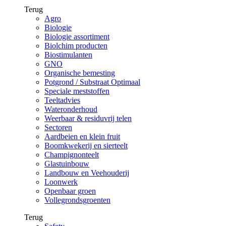
Terug
Agro
Biologie
Biologie assortiment
Biolchim producten
Biostimulanten
GNO
Organische bemesting
Potgrond / Substraat Optimaal
Speciale meststoffen
Teeltadvies
Wateronderhoud
Weerbaar & residuvrij telen
Sectoren
Aardbeien en klein fruit
Boomkwekerij en sierteelt
Champignonteelt
Glastuinbouw
Landbouw en Veehouderij
Loonwerk
Openbaar groen
Vollegrondsgroenten
Terug