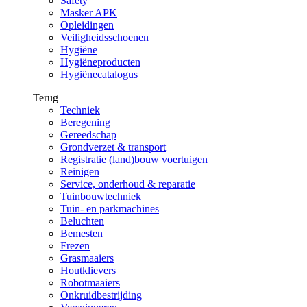
Safety
Masker APK
Opleidingen
Veiligheidsschoenen
Hygiëne
Hygiëneproducten
Hygiënecatalogus
Terug
Techniek
Beregening
Gereedschap
Grondverzet & transport
Registratie (land)bouw voertuigen
Reinigen
Service, onderhoud & reparatie
Tuinbouwtechniek
Tuin- en parkmachines
Beluchten
Bemesten
Frezen
Grasmaaiers
Houtklievers
Robotmaaiers
Onkruidbestrijding