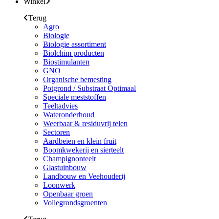
Winkel
Terug
Agro
Biologie
Biologie assortiment
Biolchim producten
Biostimulanten
GNO
Organische bemesting
Potgrond / Substraat Optimaal
Speciale meststoffen
Teeltadvies
Wateronderhoud
Weerbaar & residuvrij telen
Sectoren
Aardbeien en klein fruit
Boomkwekerij en sierteelt
Champignonteelt
Glastuinbouw
Landbouw en Veehouderij
Loonwerk
Openbaar groen
Vollegrondsgroenten