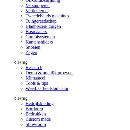
Onkruidbestrijding
Versnipperen
Verticuteren
Tweedehands machines
Tuingereedschap
Bladblazen/-zuigen
Bosmaaiers
Combisystemen
Kantensnijders
Snoeien
Zagen
Terug
Research
Demo & praktijk proeven
Klimaatcel
Tools & tips
Weerbaarheidsindicator
Terug
Bedrijfskleding
Borduren
Bedrukken
Custom made
Showroom