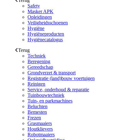
Terug
Safety
Masker APK
Opleidingen
Veiligheidsschoenen
Hygiëne
Hygiëneproducten
Hygiënecatalogus
Terug
Techniek
Beregening
Gereedschap
Grondverzet & transport
Registratie (land)bouw voertuigen
Reinigen
Service, onderhoud & reparatie
Tuinbouwtechniek
Tuin- en parkmachines
Beluchten
Bemesten
Frezen
Grasmaaiers
Houtklievers
Robotmaaiers