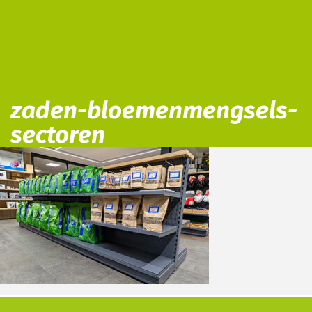
zaden-bloemenmengsels-
sectoren