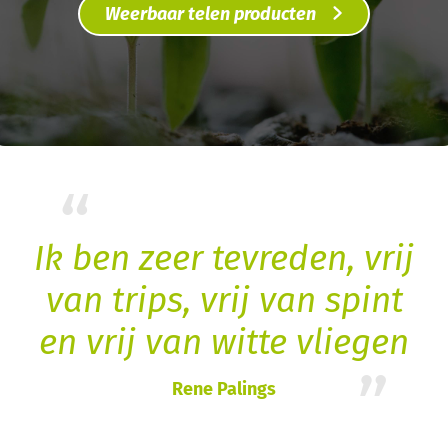
Weerbaar telen producten
“
Ik ben zeer tevreden, vrij
van trips, vrij van spint
en vrij van witte vliegen
”
Rene Palings