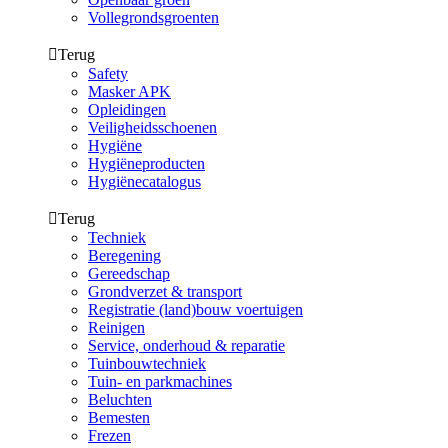
Vollegrondsgroenten
Terug
Safety
Masker APK
Opleidingen
Veiligheidsschoenen
Hygiëne
Hygiëneproducten
Hygiënecatalogus
Terug
Techniek
Beregening
Gereedschap
Grondverzet & transport
Registratie (land)bouw voertuigen
Reinigen
Service, onderhoud & reparatie
Tuinbouwtechniek
Tuin- en parkmachines
Beluchten
Bemesten
Frezen