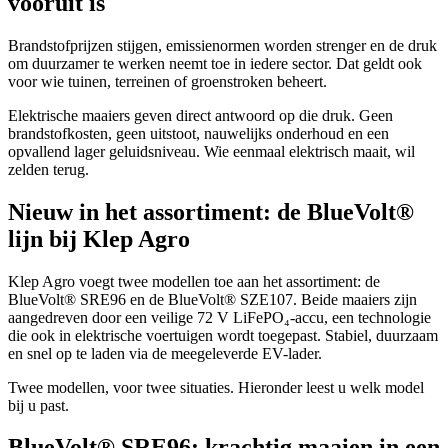
vooruit is
Brandstofprijzen stijgen, emissienormen worden strenger en de druk
om duurzamer te werken neemt toe in iedere sector. Dat geldt ook
voor wie tuinen, terreinen of groenstroken beheert.
Elektrische maaiers geven direct antwoord op die druk. Geen
brandstofkosten, geen uitstoot, nauwelijks onderhoud en een
opvallend lager geluidsniveau. Wie eenmaal elektrisch maait, wil
zelden terug.
Nieuw in het assortiment: de BlueVolt®
lijn bij Klep Agro
Klep Agro voegt twee modellen toe aan het assortiment: de
BlueVolt® SRE96 en de BlueVolt® SZE107. Beide maaiers zijn
aangedreven door een veilige 72 V LiFePO₄-accu, een technologie
die ook in elektrische voertuigen wordt toegepast. Stabiel, duurzaam
en snel op te laden via de meegeleverde EV-lader.
Twee modellen, voor twee situaties. Hieronder leest u welk model
bij u past.
BlueVolt® SRE96: krachtig maaien in een