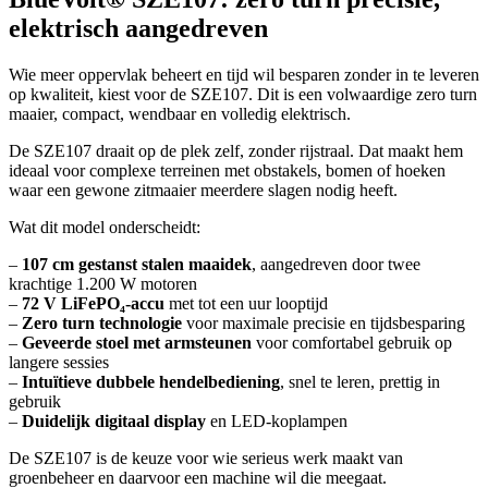
elektrisch aangedreven
Wie meer oppervlak beheert en tijd wil besparen zonder in te leveren
op kwaliteit, kiest voor de SZE107. Dit is een volwaardige zero turn
maaier, compact, wendbaar en volledig elektrisch.
De SZE107 draait op de plek zelf, zonder rijstraal. Dat maakt hem
ideaal voor complexe terreinen met obstakels, bomen of hoeken
waar een gewone zitmaaier meerdere slagen nodig heeft.
Wat dit model onderscheidt:
–
107 cm gestanst stalen maaidek
, aangedreven door twee
krachtige 1.200 W motoren
–
72 V LiFePO₄-accu
met tot een uur looptijd
–
Zero turn technologie
voor maximale precisie en tijdsbesparing
–
Geveerde stoel met armsteunen
voor comfortabel gebruik op
langere sessies
–
Intuïtieve dubbele hendelbediening
, snel te leren, prettig in
gebruik
–
Duidelijk digitaal display
en LED-koplampen
De SZE107 is de keuze voor wie serieus werk maakt van
groenbeheer en daarvoor een machine wil die meegaat.