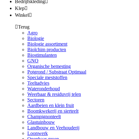
Bedrijfskleding
Klep
Winkel
Terug
Agro
Biologie
Biologie assortiment
Biolchim producten
Biostimulanten
GNO
Organische bemesting
Potgrond / Substraat Optimaal
Speciale meststoffen
Teeltadvies
Wateronderhoud
Weerbaar & residuvrij telen
Sectoren
Aardbeien en klein fruit
Boomkwekerij en sierteelt
Champignonteelt
Glastuinbouw
Landbouw en Veehouderij
Loonwerk
Openbaar groen