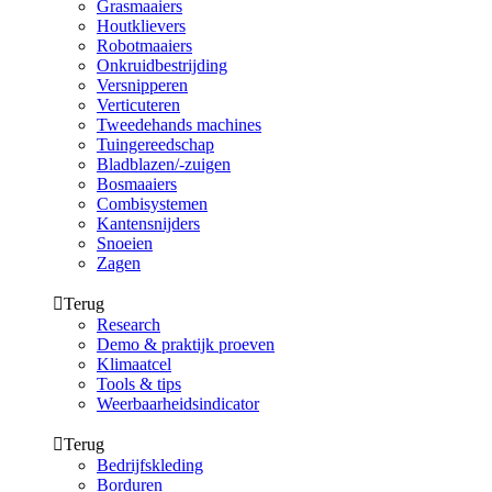
Grasmaaiers
Houtklievers
Robotmaaiers
Onkruidbestrijding
Versnipperen
Verticuteren
Tweedehands machines
Tuingereedschap
Bladblazen/-zuigen
Bosmaaiers
Combisystemen
Kantensnijders
Snoeien
Zagen
Terug
Research
Demo & praktijk proeven
Klimaatcel
Tools & tips
Weerbaarheidsindicator
Terug
Bedrijfskleding
Borduren