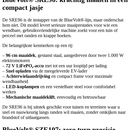
compact jasje
De SRE96 is de instapper van de BlueVolt®-lijn, maar onderschat
hem niet. Dit model levert serieuze maaiprestaties voor wie een
wendbare, gebruiksvriendelijke machine zoekt voor een tuin of
perceel met randen en krappe hoeken.
De belangrijkste kenmerken op een rij:
–
96 cm maaidek
, gestanst staal, aangedreven door twee 1.000 W
elektromotoren
–
72 V LiFePO₄-accu
met tot een uur looptijd per lading
–
Snel opladen
via de meegeleverde EV-lader
–
Achterwielaandrijving
en compact frame voor maximale
wendbaarheid
–
LED-koplampen
en een verstelbare stoel voor comfortabel
werken
–
Mechanische maaideklift
, eenvoudig en betrouwbaar
De SRE96 is bij uitstek geschikt voor tuinen en terreinen waar u
snel en nauwkeurig langs randen wil maaien, zonder omkijken naar
brandstof of uitlaatgassen.
BlueVolt® SZE107: zero turn precisie,