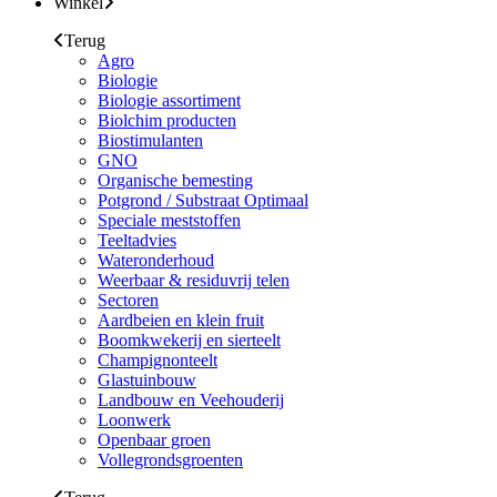
Winkel
Terug
Agro
Biologie
Biologie assortiment
Biolchim producten
Biostimulanten
GNO
Organische bemesting
Potgrond / Substraat Optimaal
Speciale meststoffen
Teeltadvies
Wateronderhoud
Weerbaar & residuvrij telen
Sectoren
Aardbeien en klein fruit
Boomkwekerij en sierteelt
Champignonteelt
Glastuinbouw
Landbouw en Veehouderij
Loonwerk
Openbaar groen
Vollegrondsgroenten