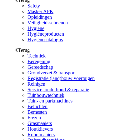
Terug
Safety
Masker APK
Opleidingen
Veiligheidsschoenen
Hygiëne
Hygiëneproducten
Hygiënecatalogus
Terug
Techniek
Beregening
Gereedschap
Grondverzet & transport
Registratie (land)bouw voertuigen
Reinigen
Service, onderhoud & reparatie
Tuinbouwtechniek
Tuin- en parkmachines
Beluchten
Bemesten
Frezen
Grasmaaiers
Houtklievers
Robotmaaiers