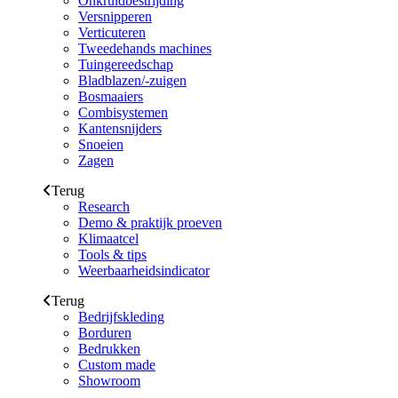
Onkruidbestrijding
Versnipperen
Verticuteren
Tweedehands machines
Tuingereedschap
Bladblazen/-zuigen
Bosmaaiers
Combisystemen
Kantensnijders
Snoeien
Zagen
Terug
Research
Demo & praktijk proeven
Klimaatcel
Tools & tips
Weerbaarheidsindicator
Terug
Bedrijfskleding
Borduren
Bedrukken
Custom made
Showroom