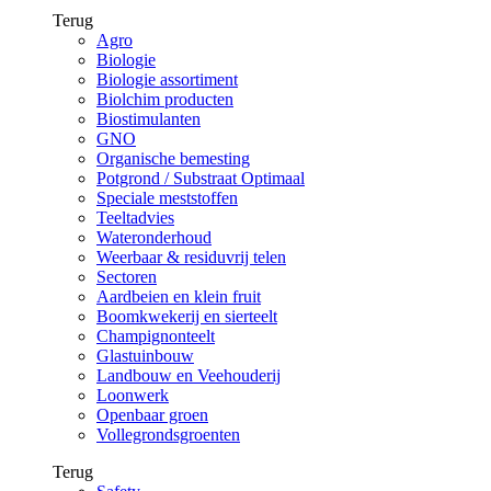
Terug
Agro
Biologie
Biologie assortiment
Biolchim producten
Biostimulanten
GNO
Organische bemesting
Potgrond / Substraat Optimaal
Speciale meststoffen
Teeltadvies
Wateronderhoud
Weerbaar & residuvrij telen
Sectoren
Aardbeien en klein fruit
Boomkwekerij en sierteelt
Champignonteelt
Glastuinbouw
Landbouw en Veehouderij
Loonwerk
Openbaar groen
Vollegrondsgroenten
Terug