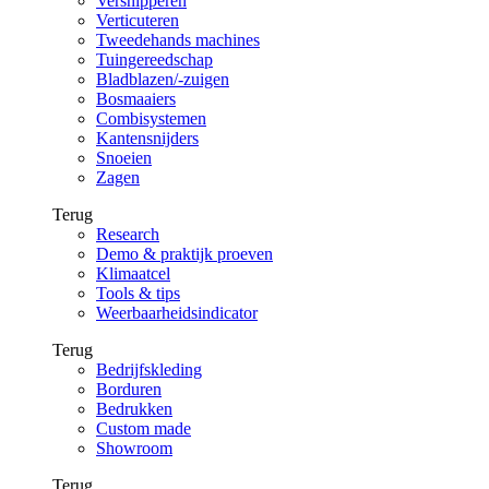
Versnipperen
Verticuteren
Tweedehands machines
Tuingereedschap
Bladblazen/-zuigen
Bosmaaiers
Combisystemen
Kantensnijders
Snoeien
Zagen
Terug
Research
Demo & praktijk proeven
Klimaatcel
Tools & tips
Weerbaarheidsindicator
Terug
Bedrijfskleding
Borduren
Bedrukken
Custom made
Showroom
Terug