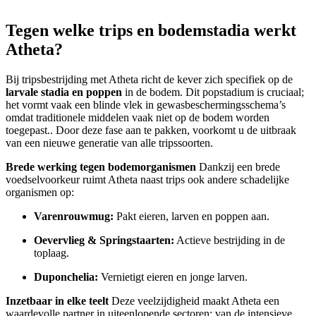
Tegen welke trips en bodemstadia werkt
Atheta?
Bij tripsbestrijding met Atheta richt de kever zich specifiek op de
larvale stadia en poppen
in de bodem. Dit popstadium is cruciaal;
het vormt vaak een blinde vlek in gewasbeschermingsschema’s
omdat traditionele middelen vaak niet op de bodem worden
toegepast.. Door deze fase aan te pakken, voorkomt u de uitbraak
van een nieuwe generatie van alle tripssoorten.
Brede werking tegen bodemorganismen
Dankzij een brede
voedselvoorkeur ruimt Atheta naast trips ook andere schadelijke
organismen op:
Varenrouwmug:
Pakt eieren, larven en poppen aan.
Oevervlieg & Springstaarten:
Actieve bestrijding in de
toplaag.
Duponchelia:
Vernietigt eieren en jonge larven.
Inzetbaar in elke teelt
Deze veelzijdigheid maakt Atheta een
waardevolle partner in uiteenlopende sectoren: van de intensieve