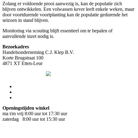
Zolang er voldoende prooi aanwezig is, kan de populatie zich
blijven ontwikkelen. Een volwassen kever leeft enkele weken, maar
door voortdurende voortplanting kan de populatie gedurende het
seizoen in stand blijven.
Monitoring via scouting blijft essentieel om te bepalen of
aanvullende inzet nodig is.
Bezoekadres
Handelsonderneming C.J. Klep B.V.
Korte Brugstraat 100
4871 XT Etten-Leur
Openingstijden winkel
ma t/m vrij 8:00 uur tot 17:30 uur
zaterdag 8:00 uur tot 15:30 uur