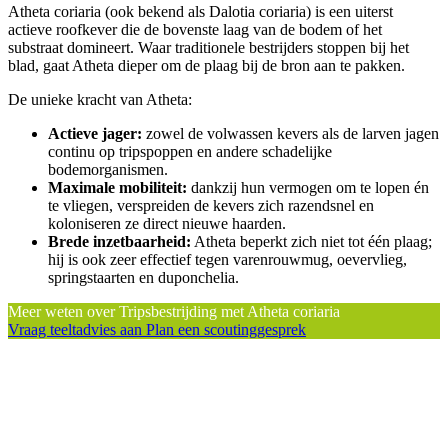
Atheta coriaria (ook bekend als Dalotia coriaria) is een uiterst
actieve roofkever die de bovenste laag van de bodem of het
substraat domineert. Waar traditionele bestrijders stoppen bij het
blad, gaat Atheta dieper om de plaag bij de bron aan te pakken.
De unieke kracht van Atheta:
Actieve jager:
zowel de volwassen kevers als de larven jagen
continu op tripspoppen en andere schadelijke
bodemorganismen.
Maximale mobiliteit:
dankzij hun vermogen om te lopen én
te vliegen, verspreiden de kevers zich razendsnel en
koloniseren ze direct nieuwe haarden.
Brede inzetbaarheid:
Atheta beperkt zich niet tot één plaag;
hij is ook zeer effectief tegen varenrouwmug, oevervlieg,
springstaarten en duponchelia.
Meer weten over Tripsbestrijding met Atheta coriaria
Vraag teeltadvies aan
Plan een scoutinggesprek