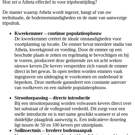
Hoe zet u Atheta effectief in voor tripsbestrijding?
De manier waarop Atheta wordt ingezet, hangt af van uw
teeltsituatie, de bodemomstandigheden en de mate van aanwezige
tripsdruk.
Kweekemmer – continue populatieopbouw
De kweekemmer creëert de ideale omstandigheden voor
voortplanting op locatie. De emmer bevat meerdere stadia van
Atheta, kweekgrond en voeding. Door de emmer op een
beschutte plaats te zetten en regelmatig te bevochtigen en bij
te voeren, produceert deze gedurende zes tot acht weken
nieuwe kevers.De kevers verspreiden zich vanuit de emmer
direct in het gewas. In open teelten worden emmers vaak
ingegraven om uitdroging te voorkomen en onderhoud te
beperken. Deze methode garandeert een constante aanvoer
van roofkevers en een stabiele populatieopbouw.
Strooitoepassing – directe introductie
Bij een strooitoepassing worden volwassen kevers direct over
het substraat of de vollegrond verdeeld. Dit zorgt voor een
snelle introductie en is met name geschikt wanneer er al een
duidelijke plaagdruk aanwezig is. Een indicatieve dosering
ligt tussen de 50 en 100 kevers per uitzetplaats.
Soilinsectmix – bredere bodemaanpak