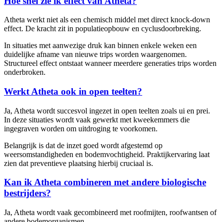
Hoe snel zie ik effect van Atheta?
Atheta werkt niet als een chemisch middel met direct knock-down
effect. De kracht zit in populatieopbouw en cyclusdoorbreking.
In situaties met aanwezige druk kan binnen enkele weken een
duidelijke afname van nieuwe trips worden waargenomen.
Structureel effect ontstaat wanneer meerdere generaties trips worden
onderbroken.
Werkt Atheta ook in open teelten?
Ja, Atheta wordt succesvol ingezet in open teelten zoals ui en prei.
In deze situaties wordt vaak gewerkt met kweekemmers die
ingegraven worden om uitdroging te voorkomen.
Belangrijk is dat de inzet goed wordt afgestemd op
weersomstandigheden en bodemvochtigheid. Praktijkervaring laat
zien dat preventieve plaatsing hierbij cruciaal is.
Kan ik Atheta combineren met andere biologische
bestrijders?
Ja, Atheta wordt vaak gecombineerd met roofmijten, roofwantsen of
andere bodemorganismen.