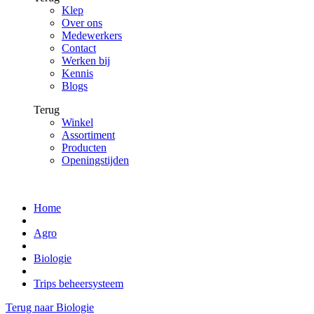
Klep
Over ons
Medewerkers
Contact
Werken bij
Kennis
Blogs
Terug
Winkel
Assortiment
Producten
Openingstijden
Home
Agro
Biologie
Trips beheersysteem
Terug naar Biologie