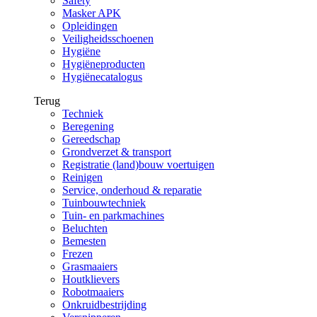
Safety
Masker APK
Opleidingen
Veiligheidsschoenen
Hygiëne
Hygiëneproducten
Hygiënecatalogus
Terug
Techniek
Beregening
Gereedschap
Grondverzet & transport
Registratie (land)bouw voertuigen
Reinigen
Service, onderhoud & reparatie
Tuinbouwtechniek
Tuin- en parkmachines
Beluchten
Bemesten
Frezen
Grasmaaiers
Houtklievers
Robotmaaiers
Onkruidbestrijding