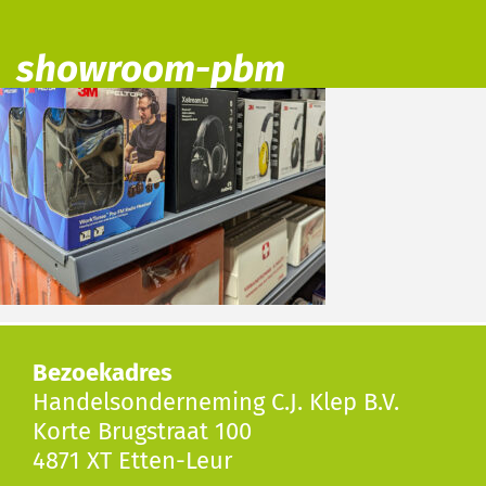
showroom-pbm
Bezoekadres
Handelsonderneming C.J. Klep B.V.
Korte Brugstraat 100
4871 XT Etten-Leur