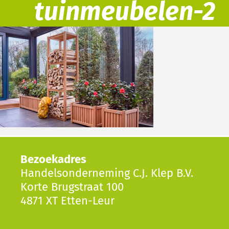
tuinmeubelen-2
Bezoekadres
Handelsonderneming C.J. Klep B.V.
Korte Brugstraat 100
4871 XT Etten-Leur