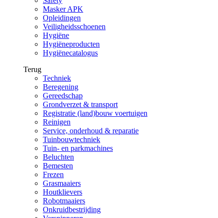
Safety
Masker APK
Opleidingen
Veiligheidsschoenen
Hygiëne
Hygiëneproducten
Hygiënecatalogus
Terug
Techniek
Beregening
Gereedschap
Grondverzet & transport
Registratie (land)bouw voertuigen
Reinigen
Service, onderhoud & reparatie
Tuinbouwtechniek
Tuin- en parkmachines
Beluchten
Bemesten
Frezen
Grasmaaiers
Houtklievers
Robotmaaiers
Onkruidbestrijding