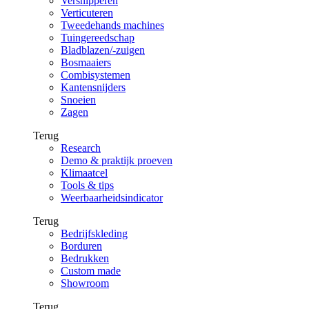
Versnipperen
Verticuteren
Tweedehands machines
Tuingereedschap
Bladblazen/-zuigen
Bosmaaiers
Combisystemen
Kantensnijders
Snoeien
Zagen
Terug
Research
Demo & praktijk proeven
Klimaatcel
Tools & tips
Weerbaarheidsindicator
Terug
Bedrijfskleding
Borduren
Bedrukken
Custom made
Showroom
Terug