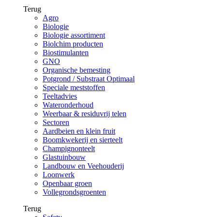
Terug
Agro
Biologie
Biologie assortiment
Biolchim producten
Biostimulanten
GNO
Organische bemesting
Potgrond / Substraat Optimaal
Speciale meststoffen
Teeltadvies
Wateronderhoud
Weerbaar & residuvrij telen
Sectoren
Aardbeien en klein fruit
Boomkwekerij en sierteelt
Champignonteelt
Glastuinbouw
Landbouw en Veehouderij
Loonwerk
Openbaar groen
Vollegrondsgroenten
Terug