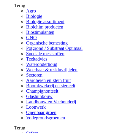
Terug
Agro
Biologie
Biologie assortiment
Biolchim producten
Biostimulanten
GNO
Organische bemesting
Potgrond / Substraat Optimaal
Speciale meststoffen
Teeltadvies
Wateronderhoud
Weerbaar & residuvrij telen
Sectoren
Aardbeien en klein fruit
Boomkwekerij en sierteelt
Champignonteelt
Glastuinbouw
Landbouw en Veehouderij
Loonwerk
Openbaar groen
Vollegrondsgroenten
Terug