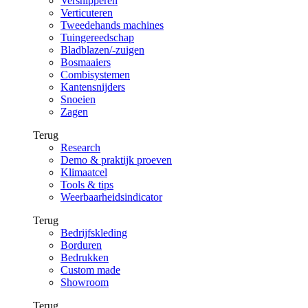
Versnipperen
Verticuteren
Tweedehands machines
Tuingereedschap
Bladblazen/-zuigen
Bosmaaiers
Combisystemen
Kantensnijders
Snoeien
Zagen
Terug
Research
Demo & praktijk proeven
Klimaatcel
Tools & tips
Weerbaarheidsindicator
Terug
Bedrijfskleding
Borduren
Bedrukken
Custom made
Showroom
Terug