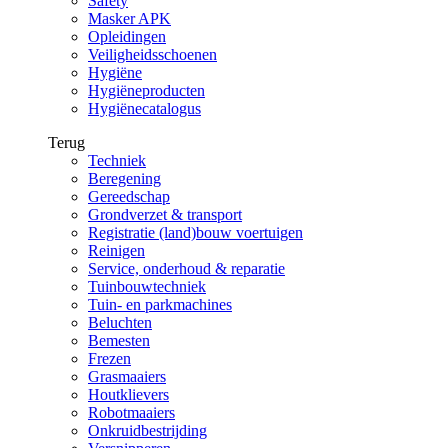
Safety
Masker APK
Opleidingen
Veiligheidsschoenen
Hygiëne
Hygiëneproducten
Hygiënecatalogus
Terug
Techniek
Beregening
Gereedschap
Grondverzet & transport
Registratie (land)bouw voertuigen
Reinigen
Service, onderhoud & reparatie
Tuinbouwtechniek
Tuin- en parkmachines
Beluchten
Bemesten
Frezen
Grasmaaiers
Houtklievers
Robotmaaiers
Onkruidbestrijding