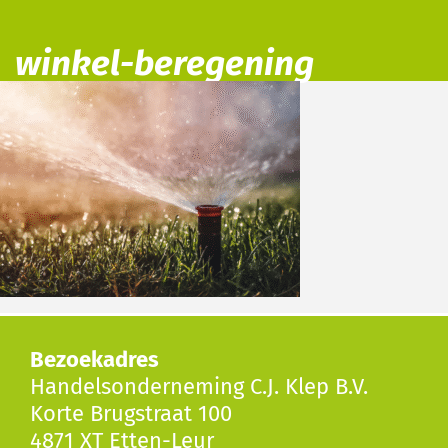
winkel-beregening
Bezoekadres
Handelsonderneming C.J. Klep B.V.
Korte Brugstraat 100
4871 XT Etten-Leur