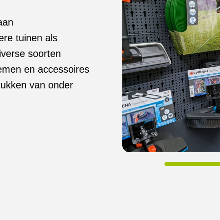
 aan
re tuinen als
iverse soorten
temen en accessoires
tukken van onder