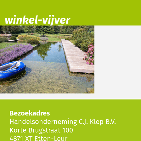
winkel-vijver
Bezoekadres
Handelsonderneming C.J. Klep B.V.
Korte Brugstraat 100
4871 XT Etten-Leur