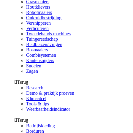
Grasmaaiers
Houtklievers
Robotmaaiers
Onkruidbestrijding
Versnipperen
Verticuteren
Tweedehands machines
Tuingereedschap
Bladblazen/-zuigen
Bosmaaiers
Combisystemen
Kantensnijders
Snoeien
Zagen
Terug
Research
Demo & praktijk proeven
Klimaatcel
Tools & tips
Weerbaarheidsindicator
Terug
Bedrijfskleding
Borduren