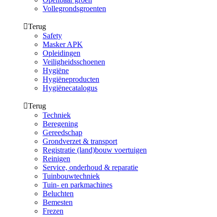
Vollegrondsgroenten
Terug
Safety
Masker APK
Opleidingen
Veiligheidsschoenen
Hygiëne
Hygiëneproducten
Hygiënecatalogus
Terug
Techniek
Beregening
Gereedschap
Grondverzet & transport
Registratie (land)bouw voertuigen
Reinigen
Service, onderhoud & reparatie
Tuinbouwtechniek
Tuin- en parkmachines
Beluchten
Bemesten
Frezen