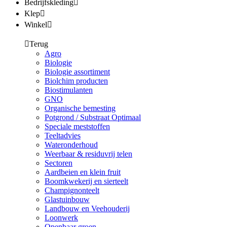
Bedrijfskleding
Klep
Winkel
Terug
Agro
Biologie
Biologie assortiment
Biolchim producten
Biostimulanten
GNO
Organische bemesting
Potgrond / Substraat Optimaal
Speciale meststoffen
Teeltadvies
Wateronderhoud
Weerbaar & residuvrij telen
Sectoren
Aardbeien en klein fruit
Boomkwekerij en sierteelt
Champignonteelt
Glastuinbouw
Landbouw en Veehouderij
Loonwerk
Openbaar groen