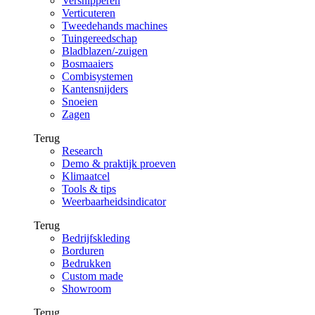
Versnipperen
Verticuteren
Tweedehands machines
Tuingereedschap
Bladblazen/-zuigen
Bosmaaiers
Combisystemen
Kantensnijders
Snoeien
Zagen
Terug
Research
Demo & praktijk proeven
Klimaatcel
Tools & tips
Weerbaarheidsindicator
Terug
Bedrijfskleding
Borduren
Bedrukken
Custom made
Showroom
Terug