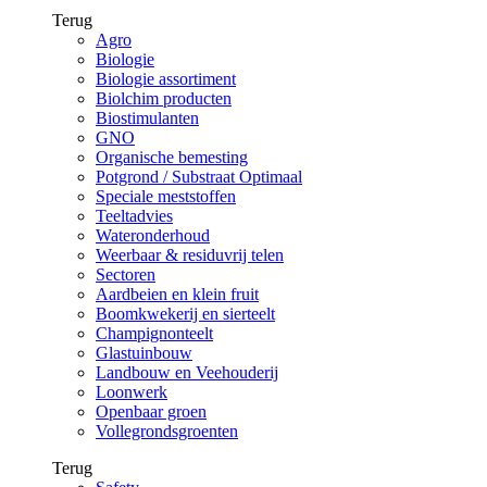
Terug
Agro
Biologie
Biologie assortiment
Biolchim producten
Biostimulanten
GNO
Organische bemesting
Potgrond / Substraat Optimaal
Speciale meststoffen
Teeltadvies
Wateronderhoud
Weerbaar & residuvrij telen
Sectoren
Aardbeien en klein fruit
Boomkwekerij en sierteelt
Champignonteelt
Glastuinbouw
Landbouw en Veehouderij
Loonwerk
Openbaar groen
Vollegrondsgroenten
Terug