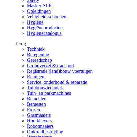
Safety
Masker APK
Opleidingen
Veiligheidsschoenen
Hygiëne
Hygiëneproducten
Hygiënecatalogus
Terug
Techniek
Beregening
Gereedschap
Grondverzet & transport
Registratie (land)bouw voertuigen
Reinigen
Service, onderhoud & reparatie
Tuinbouwtechniek
Tuin- en parkmachines
Beluchten
Bemesten
Frezen
Grasmaaiers
Houtklievers
Robotmaaiers
Onkruidbestrijding