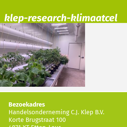
klep-research-klimaatcel
Bezoekadres
Handelsonderneming C.J. Klep B.V.
Korte Brugstraat 100