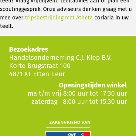
teelt? Vraag vrijblijvend teeltadvies aan of plan een
scoutinggesprek. Onze adviseurs denken graag met u
mee over
tripsbestrijding met Atheta
coriaria in uw
teelt.
Bezoekadres
Handelsonderneming C.J. Klep B.V.
Korte Brugstraat 100
4871 XT Etten-Leur
Openingstijden winkel
ma t/m vrij 8:00 uur tot 17:30 uur
zaterdag 8:00 uur tot 15:30 uur