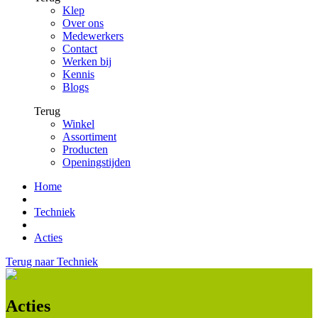
Klep
Over ons
Medewerkers
Contact
Werken bij
Kennis
Blogs
Terug
Winkel
Assortiment
Producten
Openingstijden
Home
Techniek
Acties
Terug naar Techniek
Acties