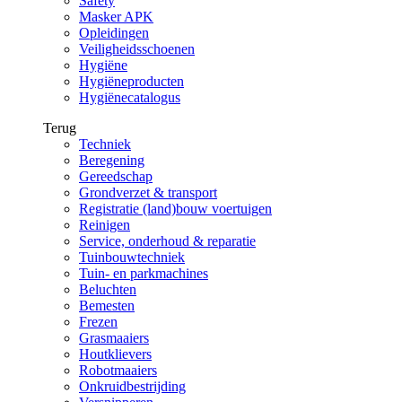
Safety
Masker APK
Opleidingen
Veiligheidsschoenen
Hygiëne
Hygiëneproducten
Hygiënecatalogus
Terug
Techniek
Beregening
Gereedschap
Grondverzet & transport
Registratie (land)bouw voertuigen
Reinigen
Service, onderhoud & reparatie
Tuinbouwtechniek
Tuin- en parkmachines
Beluchten
Bemesten
Frezen
Grasmaaiers
Houtklievers
Robotmaaiers
Onkruidbestrijding