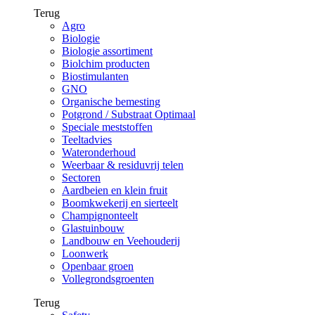
Terug
Agro
Biologie
Biologie assortiment
Biolchim producten
Biostimulanten
GNO
Organische bemesting
Potgrond / Substraat Optimaal
Speciale meststoffen
Teeltadvies
Wateronderhoud
Weerbaar & residuvrij telen
Sectoren
Aardbeien en klein fruit
Boomkwekerij en sierteelt
Champignonteelt
Glastuinbouw
Landbouw en Veehouderij
Loonwerk
Openbaar groen
Vollegrondsgroenten
Terug