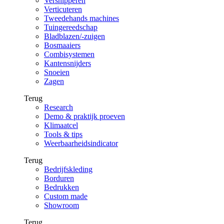
Versnipperen
Verticuteren
Tweedehands machines
Tuingereedschap
Bladblazen/-zuigen
Bosmaaiers
Combisystemen
Kantensnijders
Snoeien
Zagen
Terug
Research
Demo & praktijk proeven
Klimaatcel
Tools & tips
Weerbaarheidsindicator
Terug
Bedrijfskleding
Borduren
Bedrukken
Custom made
Showroom
Terug