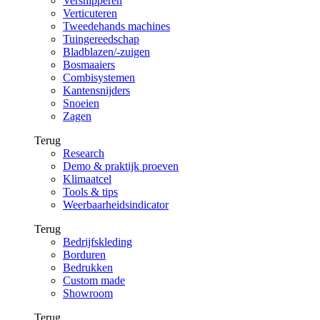
Versnipperen
Verticuteren
Tweedehands machines
Tuingereedschap
Bladblazen/-zuigen
Bosmaaiers
Combisystemen
Kantensnijders
Snoeien
Zagen
Terug
Research
Demo & praktijk proeven
Klimaatcel
Tools & tips
Weerbaarheidsindicator
Terug
Bedrijfskleding
Borduren
Bedrukken
Custom made
Showroom
Terug