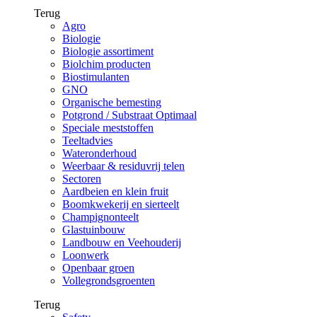
Terug
Agro
Biologie
Biologie assortiment
Biolchim producten
Biostimulanten
GNO
Organische bemesting
Potgrond / Substraat Optimaal
Speciale meststoffen
Teeltadvies
Wateronderhoud
Weerbaar & residuvrij telen
Sectoren
Aardbeien en klein fruit
Boomkwekerij en sierteelt
Champignonteelt
Glastuinbouw
Landbouw en Veehouderij
Loonwerk
Openbaar groen
Vollegrondsgroenten
Terug