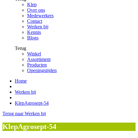
Klep
Over ons
Medewerkers
Contact
Werken bij
Kennis
Blogs
Terug
Winkel
Assortiment
Producten
Openingstijden
Home
Werken bij
KlepAgrosept-54
Terug naar Werken bij
KlepAgrosept-54