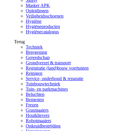
Safety
Masker APK
Opleidingen
Veiligheidsschoenen
Hygiëne
Hygiëneproducten
Hygiënecatalogus
Terug
Techniek
Beregening
Gereedschap
Grondverzet & transport
Registratie (land)bouw voertuigen
Reinigen
Service, onderhoud & reparatie
Tuinbouwtechniek
Tuin- en parkmachines
Beluchten
Bemesten
Frezen
Grasmaaiers
Houtklievers
Robotmaaiers
Onkruidbestrijding