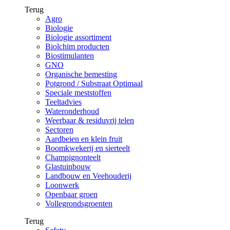
Terug
Agro
Biologie
Biologie assortiment
Biolchim producten
Biostimulanten
GNO
Organische bemesting
Potgrond / Substraat Optimaal
Speciale meststoffen
Teeltadvies
Wateronderhoud
Weerbaar & residuvrij telen
Sectoren
Aardbeien en klein fruit
Boomkwekerij en sierteelt
Champignonteelt
Glastuinbouw
Landbouw en Veehouderij
Loonwerk
Openbaar groen
Vollegrondsgroenten
Terug