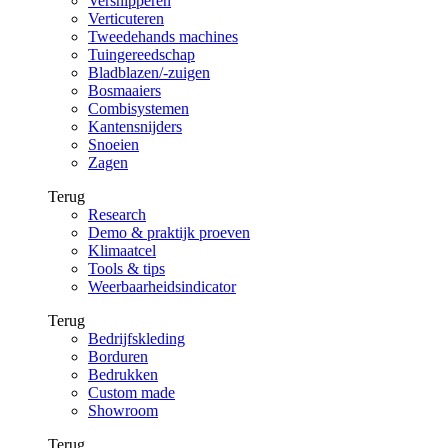
Versnipperen
Verticuteren
Tweedehands machines
Tuingereedschap
Bladblazen/-zuigen
Bosmaaiers
Combisystemen
Kantensnijders
Snoeien
Zagen
Terug
Research
Demo & praktijk proeven
Klimaatcel
Tools & tips
Weerbaarheidsindicator
Terug
Bedrijfskleding
Borduren
Bedrukken
Custom made
Showroom
Terug