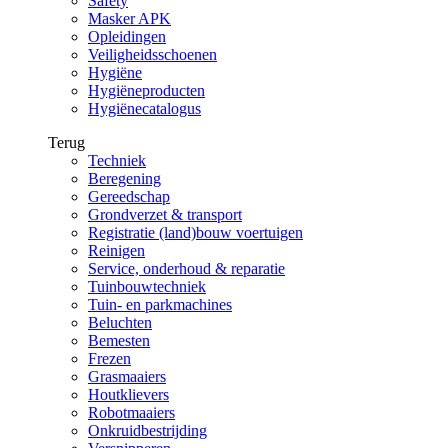
Safety
Masker APK
Opleidingen
Veiligheidsschoenen
Hygiëne
Hygiëneproducten
Hygiënecatalogus
Terug
Techniek
Beregening
Gereedschap
Grondverzet & transport
Registratie (land)bouw voertuigen
Reinigen
Service, onderhoud & reparatie
Tuinbouwtechniek
Tuin- en parkmachines
Beluchten
Bemesten
Frezen
Grasmaaiers
Houtklievers
Robotmaaiers
Onkruidbestrijding