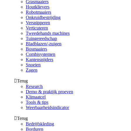
Grasmaaiers
Houtklievers
Robotmaaiers
Onkruidbestrijding
Versnipperen
Verticuteren
Tweedehands machines
Tuingereedschap
Bladblazen/-zuigen
Bosmaaiers
Combisystemen
Kantensnijders
Snoeien
Zagen
Terug
Research
Demo & praktijk proeven
Klimaatcel
Tools & tips
Weerbaarheidsindicator
Terug
Bedrijfskleding
Borduren