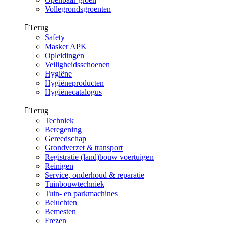
Vollegrondsgroenten
Terug
Safety
Masker APK
Opleidingen
Veiligheidsschoenen
Hygiëne
Hygiëneproducten
Hygiënecatalogus
Terug
Techniek
Beregening
Gereedschap
Grondverzet & transport
Registratie (land)bouw voertuigen
Reinigen
Service, onderhoud & reparatie
Tuinbouwtechniek
Tuin- en parkmachines
Beluchten
Bemesten
Frezen