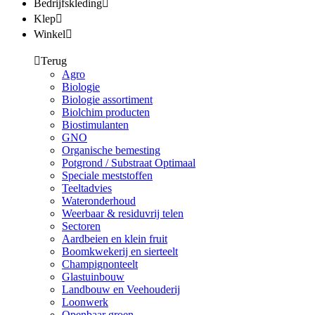
Bedrijfskleding
Klep
Winkel
Terug
Agro
Biologie
Biologie assortiment
Biolchim producten
Biostimulanten
GNO
Organische bemesting
Potgrond / Substraat Optimaal
Speciale meststoffen
Teeltadvies
Wateronderhoud
Weerbaar & residuvrij telen
Sectoren
Aardbeien en klein fruit
Boomkwekerij en sierteelt
Champignonteelt
Glastuinbouw
Landbouw en Veehouderij
Loonwerk
Openbaar groen