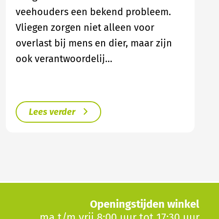
veehouders een bekend probleem.
Vliegen zorgen niet alleen voor
overlast bij mens en dier, maar zijn
ook verantwoordelij…
Lees verder
Openingstijden winkel
ma t/m vrij 8:00 uur tot 17:30 uur