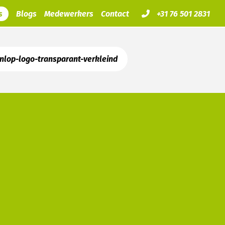
s
Blogs
Medewerkers
Contact
+31 76 501 2831
nlop-logo-transparant-verkleind