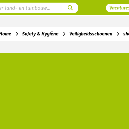
Vacature
Home
Safety & Hygiëne
Veiligheidsschoenen
sh