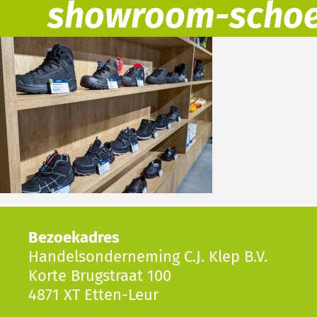
showroom-schoe
Bezoekadres
Handelsonderneming C.J. Klep B.V.
Korte Brugstraat 100
4871 XT Etten-Leur