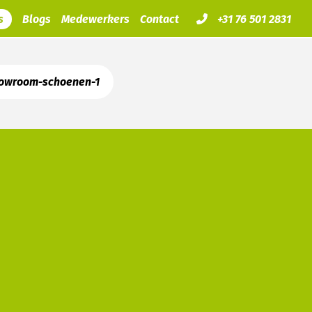
s
Blogs
Medewerkers
Contact
+31 76 501 2831
owroom-schoenen-1