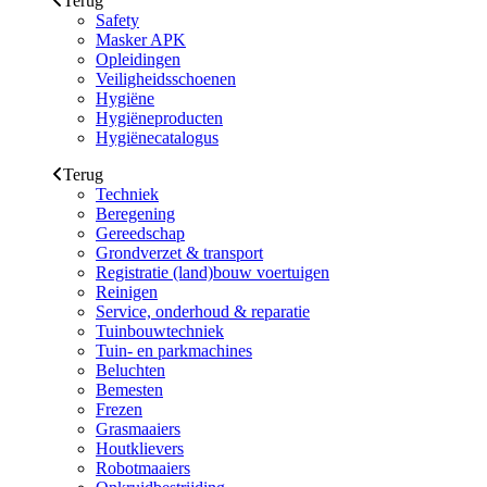
Terug
Safety
Masker APK
Opleidingen
Veiligheidsschoenen
Hygiëne
Hygiëneproducten
Hygiënecatalogus
Terug
Techniek
Beregening
Gereedschap
Grondverzet & transport
Registratie (land)bouw voertuigen
Reinigen
Service, onderhoud & reparatie
Tuinbouwtechniek
Tuin- en parkmachines
Beluchten
Bemesten
Frezen
Grasmaaiers
Houtklievers
Robotmaaiers