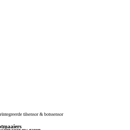
ïntegreerde tilsensor & botssensor
otmaaiers
tmaaier voor uw gazon