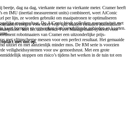
 beetje, dag na dag, vierkante meter na vierkante meter. Cramer heeft
’s en IMU (inertial measurement units) combineert, weet AiConic
el per lijn, ze worden gebruikt om maaipatronen te optimaliseren
mogelijke maairesultaat. De AiConic biedt volledige connectiviteit met
otmaaiers zorgen voor meer vrije tijd, maaien en laden automatisch
 in kaart brengen en verwerken van verschillende gebieden en kaarten.
je smartphone. Met het aanvullende Fleet Management-systeem voor
urns.
sortiment robotmaaiers van Cramer een uitzonderlijke prijs-
gras met vlijmscherpe messen voor een perfect resultaat. Het gemaaide
contact met ons op.
uimd uitziet en met aanzienlijk minder mos. De RM serie is voorzien
eerde veiligheidssystemen voor uw gemoedsrust. Met een grote
middellijk stoppen om risico’s tijdens het werken in de tuin tot een