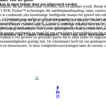
 kan in eigen beheer door ons uitgevoerd worden
uter die per milliseconde verwerkt, leert en slimmer wordt. Beetje bij
 RTK Fusion™ technologie, die satellietplaatsbepaling, radar, camera
n combinatie met kunstmatige intelligentie maaien het gebied niet enk
n 2.0 betekent nog sneller en efficiënter maaien en zorgt voor het best 
voor middelgrote tot grote gazons (afhankelijk per model). Cramer rob
maaitijden en -schema’s biedt. Cramer Connect is ook de tool voor het
l met de Cramer Connect-app, waardoor je volledige controle hebt via 
ement op afstand zowel uw AiConic machinepark als de Cramer Zero T
fsvoering stroomlijnen. Met zoveel geïntegreerde functies biedt het as
de maaier regelmatig en maait hij een zeer kleine hoeveelheid van het 
 onderhouden van Cramer robotmaaiers. Neem voor meer informatie 
resultaat is een groener en gezonder gazon dat er altijd netjes en opger
ersomstandigheden gunstig zijn. De robotmaaier heeft tal van geïntegr
n en botssensoren. Al deze veiligheidsvoorzieningen laten de messen on