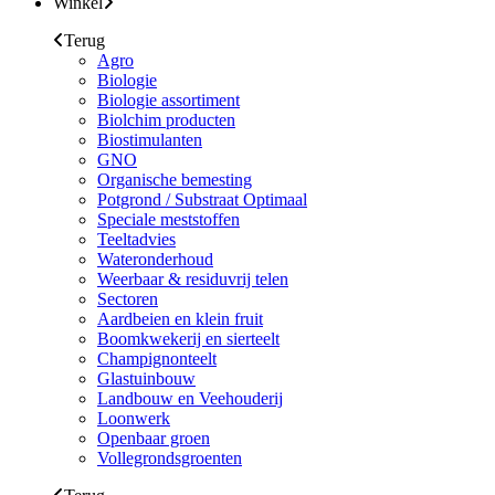
Winkel
Terug
Agro
Biologie
Biologie assortiment
Biolchim producten
Biostimulanten
GNO
Organische bemesting
Potgrond / Substraat Optimaal
Speciale meststoffen
Teeltadvies
Wateronderhoud
Weerbaar & residuvrij telen
Sectoren
Aardbeien en klein fruit
Boomkwekerij en sierteelt
Champignonteelt
Glastuinbouw
Landbouw en Veehouderij
Loonwerk
Openbaar groen
Vollegrondsgroenten