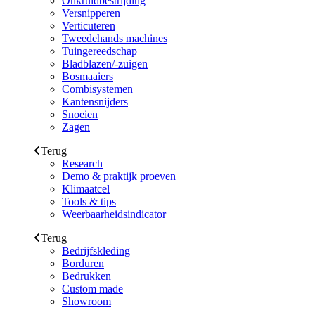
Onkruidbestrijding
Versnipperen
Verticuteren
Tweedehands machines
Tuingereedschap
Bladblazen/-zuigen
Bosmaaiers
Combisystemen
Kantensnijders
Snoeien
Zagen
Terug
Research
Demo & praktijk proeven
Klimaatcel
Tools & tips
Weerbaarheidsindicator
Terug
Bedrijfskleding
Borduren
Bedrukken
Custom made
Showroom