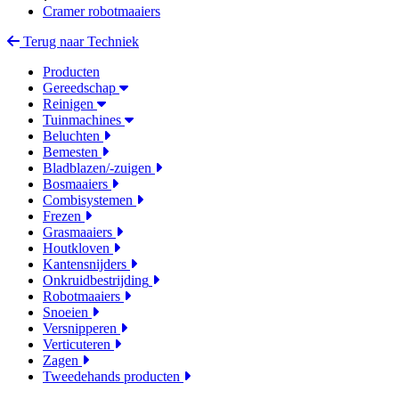
Cramer robotmaaiers
Terug naar Techniek
Producten
Gereedschap
Reinigen
Tuinmachines
Beluchten
Bemesten
Bladblazen/-zuigen
Bosmaaiers
Combisystemen
Frezen
Grasmaaiers
Houtkloven
Kantensnijders
Onkruidbestrijding
Robotmaaiers
Snoeien
Versnipperen
Verticuteren
Zagen
Tweedehands producten