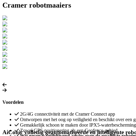
Cramer robotmaaiers
Voordelen
2G/4G connectiviteit met de Cramer Connect app
Ontworpen met het oog op veiligheid en beschikt over een ge
Gemakkelijk schoon te maken door IPX5-waterbescherming
Zowel GPS-positionering als een Geofence-gebied
AiConic volledig geautomatiseerde en intelligente rob
Wij geven u vrijblijvend advies over de geschikte robo