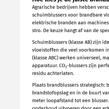
Agrarische bedrijven hebben vers
schuimblussers voor brandbare vlo
elektrische branden aan machines
stro. De keuze hangt af van de spec
Schuimblussers (klasse AB) zijn id
vloeistoffen die veel voorkomen i
(klasse ABC) werken universeel, m
apparatuur. CO
-blussers zijn perf
2
residu achterlaten.
Plaats brandblussers strategisch: 
brandstofopslag en in de buurt van
meter loopafstand tot een blusser.
onderhoud uitvoeren door een erk