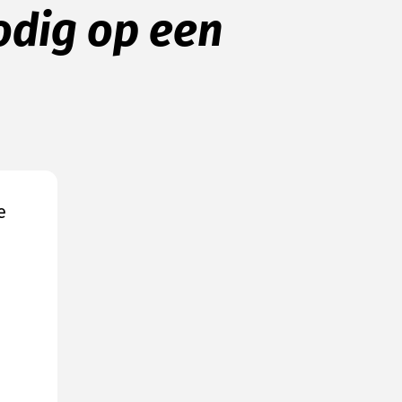
odig op een
e