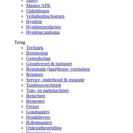
Safety
Masker APK
Opleidingen
Veiligheidsschoenen
Hygiëne
Hygiëneproducten
Hygiënecatalogus
Terug
Techniek
Beregening
Gereedschap
Grondverzet & transport
Registratie (land)bouw voertuigen
Reinigen
Service, onderhoud & reparatie
Tuinbouwtechniek
Tuin- en parkmachines
Beluchten
Bemesten
Frezen
Grasmaaiers
Houtklievers
Robotmaaiers
Onkruidbestrijding