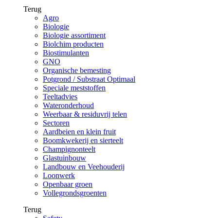
Terug
Agro
Biologie
Biologie assortiment
Biolchim producten
Biostimulanten
GNO
Organische bemesting
Potgrond / Substraat Optimaal
Speciale meststoffen
Teeltadvies
Wateronderhoud
Weerbaar & residuvrij telen
Sectoren
Aardbeien en klein fruit
Boomkwekerij en sierteelt
Champignonteelt
Glastuinbouw
Landbouw en Veehouderij
Loonwerk
Openbaar groen
Vollegrondsgroenten
Terug