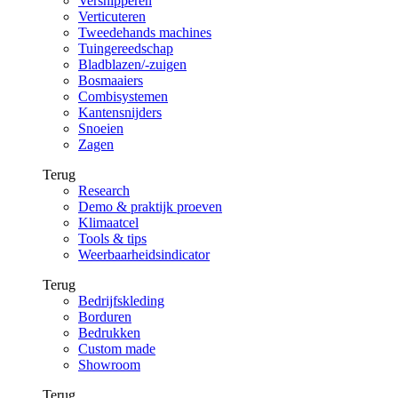
Versnipperen
Verticuteren
Tweedehands machines
Tuingereedschap
Bladblazen/-zuigen
Bosmaaiers
Combisystemen
Kantensnijders
Snoeien
Zagen
Terug
Research
Demo & praktijk proeven
Klimaatcel
Tools & tips
Weerbaarheidsindicator
Terug
Bedrijfskleding
Borduren
Bedrukken
Custom made
Showroom
Terug