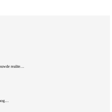
rouwde realite…
t nog…