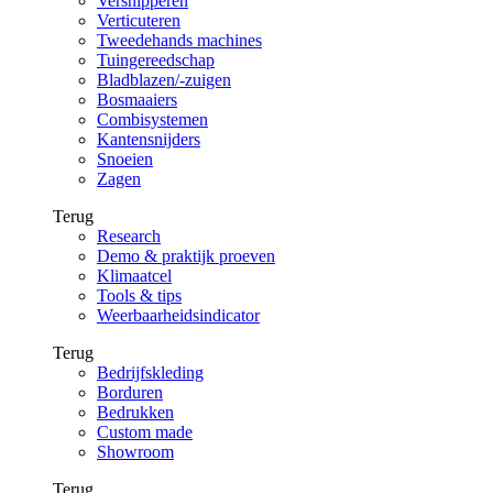
Versnipperen
Verticuteren
Tweedehands machines
Tuingereedschap
Bladblazen/-zuigen
Bosmaaiers
Combisystemen
Kantensnijders
Snoeien
Zagen
Terug
Research
Demo & praktijk proeven
Klimaatcel
Tools & tips
Weerbaarheidsindicator
Terug
Bedrijfskleding
Borduren
Bedrukken
Custom made
Showroom
Terug