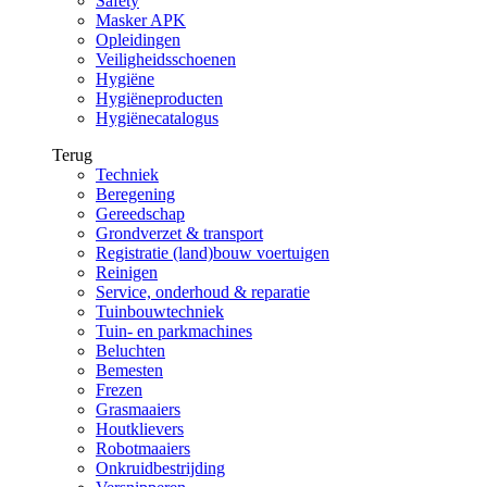
Safety
Masker APK
Opleidingen
Veiligheidsschoenen
Hygiëne
Hygiëneproducten
Hygiënecatalogus
Terug
Techniek
Beregening
Gereedschap
Grondverzet & transport
Registratie (land)bouw voertuigen
Reinigen
Service, onderhoud & reparatie
Tuinbouwtechniek
Tuin- en parkmachines
Beluchten
Bemesten
Frezen
Grasmaaiers
Houtklievers
Robotmaaiers
Onkruidbestrijding