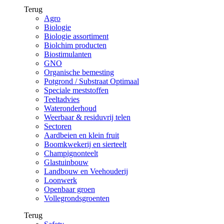
Terug
Agro
Biologie
Biologie assortiment
Biolchim producten
Biostimulanten
GNO
Organische bemesting
Potgrond / Substraat Optimaal
Speciale meststoffen
Teeltadvies
Wateronderhoud
Weerbaar & residuvrij telen
Sectoren
Aardbeien en klein fruit
Boomkwekerij en sierteelt
Champignonteelt
Glastuinbouw
Landbouw en Veehouderij
Loonwerk
Openbaar groen
Vollegrondsgroenten
Terug