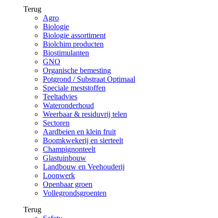
Terug
Agro
Biologie
Biologie assortiment
Biolchim producten
Biostimulanten
GNO
Organische bemesting
Potgrond / Substraat Optimaal
Speciale meststoffen
Teeltadvies
Wateronderhoud
Weerbaar & residuvrij telen
Sectoren
Aardbeien en klein fruit
Boomkwekerij en sierteelt
Champignonteelt
Glastuinbouw
Landbouw en Veehouderij
Loonwerk
Openbaar groen
Vollegrondsgroenten
Terug