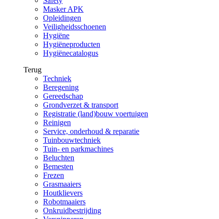
Safety
Masker APK
Opleidingen
Veiligheidsschoenen
Hygiëne
Hygiëneproducten
Hygiënecatalogus
Terug
Techniek
Beregening
Gereedschap
Grondverzet & transport
Registratie (land)bouw voertuigen
Reinigen
Service, onderhoud & reparatie
Tuinbouwtechniek
Tuin- en parkmachines
Beluchten
Bemesten
Frezen
Grasmaaiers
Houtklievers
Robotmaaiers
Onkruidbestrijding