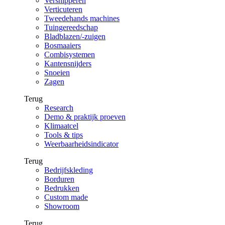
Versnipperen
Verticuteren
Tweedehands machines
Tuingereedschap
Bladblazen/-zuigen
Bosmaaiers
Combisystemen
Kantensnijders
Snoeien
Zagen
Terug
Research
Demo & praktijk proeven
Klimaatcel
Tools & tips
Weerbaarheidsindicator
Terug
Bedrijfskleding
Borduren
Bedrukken
Custom made
Showroom
Terug